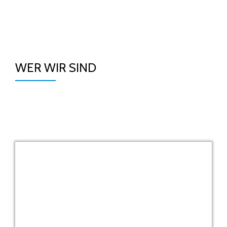
TO
Skip
to
NA
content
WER WIR SIND